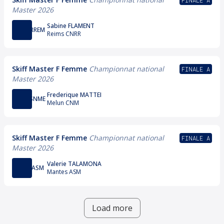
FINALE A
Master 2026
Sabine FLAMENT
RREM
Reims CNRR
Skiff Master F Femme
Championnat national
FINALE A
Master 2026
Frederique MATTEI
SNME
Melun CNM
Skiff Master F Femme
Championnat national
FINALE A
Master 2026
Valerie TALAMONA
ASM
Mantes ASM
Load more