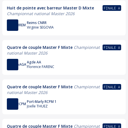
Huit de pointe avec barreur Master D Mixte
FINALE A
Championnat national Master 2026
Reims CNRR
RREM
Virginie SEGOVIA
Quatre de couple Master F Mixte
Championnat
FINALE A
national Master 2026
Agde AA
AAGA
Florence FARENC
Quatre de couple Master F Mixte
Championnat
FINALE A
national Master 2026
Port-Marly RCPM 1
RCPM
Joelle THUEZ
Quatre de couple Master F Mixte
Championnat
FINALE A