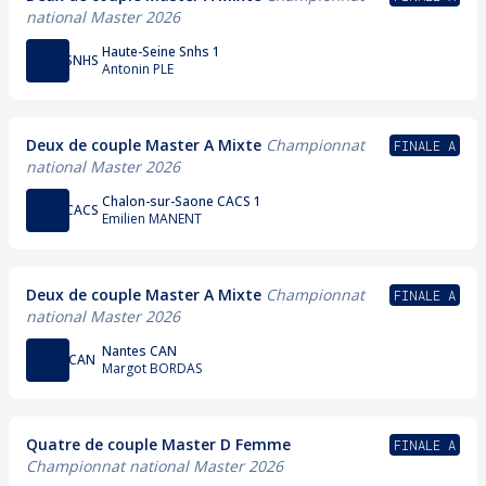
national Master 2026
Haute-Seine Snhs 1
SNHS
Antonin PLE
Deux de couple Master A Mixte
Championnat
FINALE A
national Master 2026
Chalon-sur-Saone CACS 1
CACS
Emilien MANENT
Deux de couple Master A Mixte
Championnat
FINALE A
national Master 2026
Nantes CAN
CAN
Margot BORDAS
Quatre de couple Master D Femme
FINALE A
Championnat national Master 2026