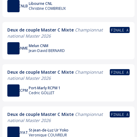
Libourne CNL
CNLB
Christine COMBRIEUX
Deux de couple Master C Mixte
Championnat
FINALE A
national Master 2026
Melun CNM
SNME
Jean-David BERNARD
Deux de couple Master C Mixte
Championnat
FINALE A
national Master 2026
Port-Marly RCPM 1
RCPM
Cedric GOLLET
Deux de couple Master C Mixte
Championnat
FINALE A
national Master 2026
St-Jean-de-Luz Ur Yoko
UYAT
Veronique COUVREUR