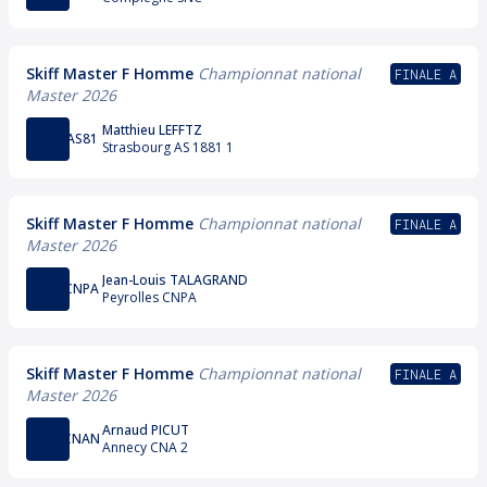
Skiff Master F Homme
Championnat national
FINALE A
Master 2026
Matthieu LEFFTZ
AS81
Strasbourg AS 1881 1
Skiff Master F Homme
Championnat national
FINALE A
Master 2026
Jean-Louis TALAGRAND
CNPA
Peyrolles CNPA
Skiff Master F Homme
Championnat national
FINALE A
Master 2026
Arnaud PICUT
CNAN
Annecy CNA 2