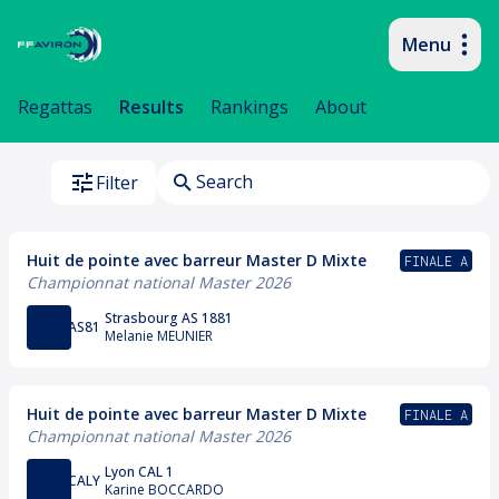
Menu
Primary navigation
Regattas
Results
Rankings
About
Filter
Huit de pointe avec barreur Master D Mixte
FINALE A
Championnat national Master 2026
Strasbourg AS 1881
AS81
Melanie MEUNIER
Huit de pointe avec barreur Master D Mixte
FINALE A
Championnat national Master 2026
Lyon CAL 1
CALY
Karine BOCCARDO