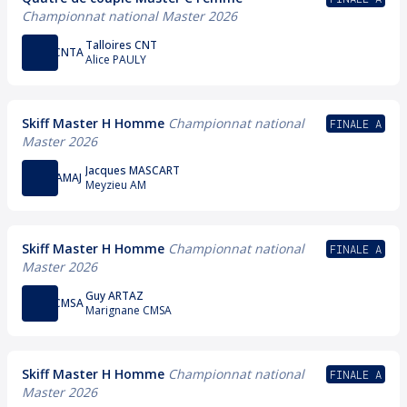
Championnat national Master 2026
Talloires CNT
CNTA
Alice PAULY
Skiff Master H Homme
Championnat national
FINALE A
Master 2026
Jacques MASCART
AMAJ
Meyzieu AM
Skiff Master H Homme
Championnat national
FINALE A
Master 2026
Guy ARTAZ
CMSA
Marignane CMSA
Skiff Master H Homme
Championnat national
FINALE A
Master 2026