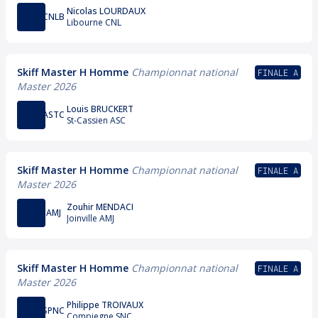
Nicolas LOURDAUX
CNLB
Libourne CNL
Skiff Master H Homme
Championnat national
FINALE A
Master 2026
Louis BRUCKERT
ASTC
St-Cassien ASC
Skiff Master H Homme
Championnat national
FINALE A
Master 2026
Zouhir MENDACI
AMJ
Joinville AMJ
Skiff Master H Homme
Championnat national
FINALE A
Master 2026
Philippe TROIVAUX
SPNC
Compiegne SNC